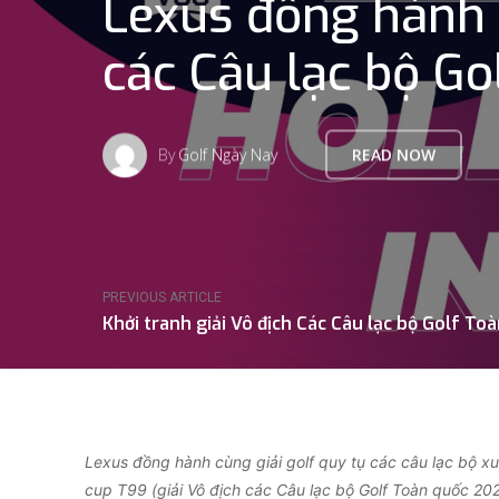
Lexus đồng hành 
các Câu lạc bộ G
By
Golf Ngày Nay
READ NOW
PREVIOUS ARTICLE
Khởi tranh giải Vô địch Các Câu lạc bộ Golf T
Lexus đồng hành cùng giải golf quy tụ các câu lạc bộ x
cup T99 (giải Vô địch các Câu lạc bộ Golf Toàn quốc 202