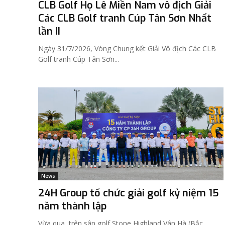
CLB Golf Họ Lê Miền Nam vô địch Giải
Các CLB Golf tranh Cúp Tân Sơn Nhất
lần II
Ngày 31/7/2026, Vòng Chung kết Giải Vô địch Các CLB
Golf tranh Cúp Tân Sơn...
News
24H Group tổ chức giải golf kỷ niệm 15
năm thành lập
Vừa qua, trên sân golf Stone Highland Vân Hà (Bắc