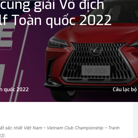
cùng giải Vô địch
olf Toàn quốc 2022
oàn quốc 2022
Câu lạc bộ
uất sắc nhất Việt Nam – Vietnam Club Championship – Tranh
2).