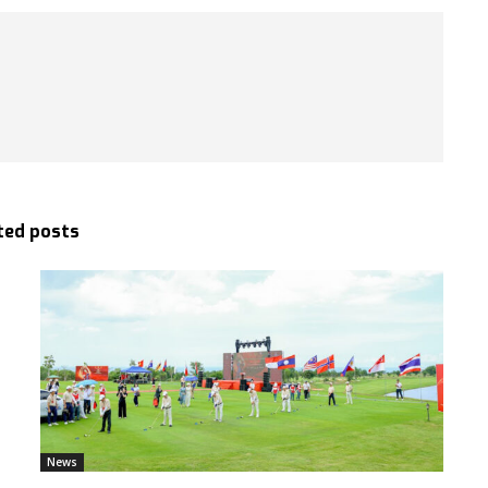
ted posts
News