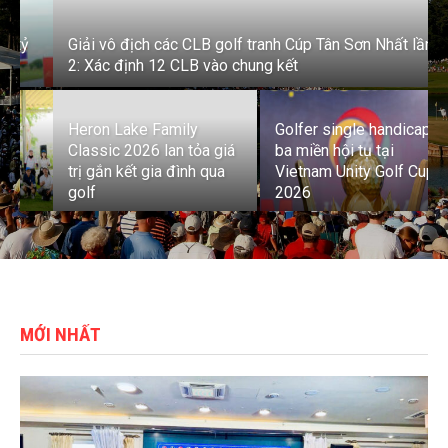
Giải vô địch các CLB golf tranh Cúp Tân Sơn Nhất lần
2: Xác định 12 CLB vào chung kết
Heron Lake Family
Golfer single handicap
Classic 2026 lan tỏa giá
ba miền hội tụ tại
trị gắn kết gia đình qua
Vietnam Unity Golf Cup
golf
2026
MỚI NHẤT