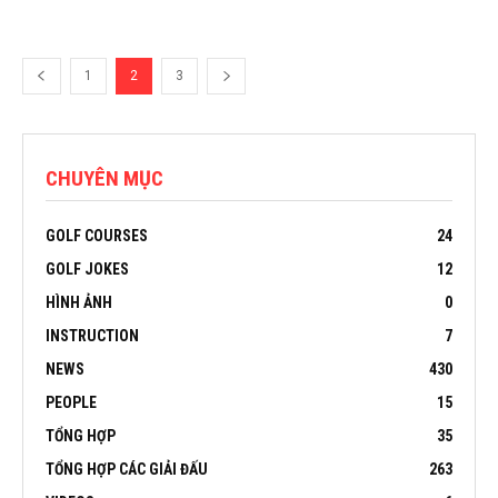
1
2
3
CHUYÊN MỤC
GOLF COURSES
24
GOLF JOKES
12
HÌNH ẢNH
0
INSTRUCTION
7
NEWS
430
PEOPLE
15
TỔNG HỢP
35
TỔNG HỢP CÁC GIẢI ĐẤU
263