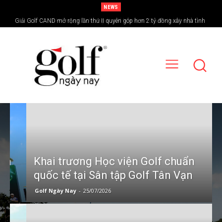
NEWS
24H Group tổ chức giải golf kỷ niệm 15 năm thành lập
Khai trương Học viện Golf chuẩn
quốc tế tại Sân tập Golf Tân Vạn
Golf Ngày Nay
-
25/07/2026