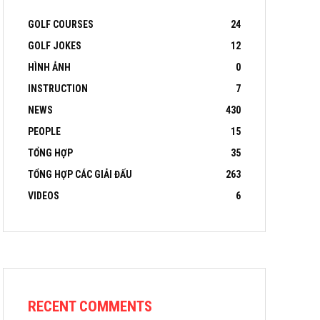
GOLF COURSES
24
GOLF JOKES
12
HÌNH ẢNH
0
INSTRUCTION
7
NEWS
430
PEOPLE
15
TỔNG HỢP
35
TỔNG HỢP CÁC GIẢI ĐẤU
263
VIDEOS
6
RECENT COMMENTS