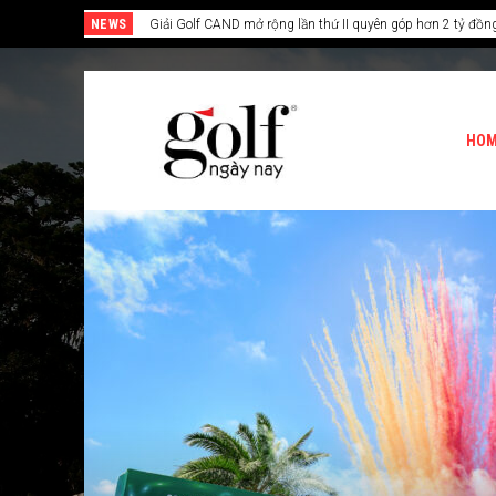
NEWS
24H Group tổ chức giải golf kỷ niệm 15 năm thành lập
HO