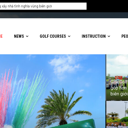
ME
NEWS
GOLF COURSES
INSTRUCTION
PE
Giải Gol
góp hơn 
biên giới