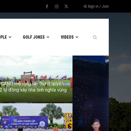
Sign in / Join
OPLE
GOLF JOKES
VIDEOS
f CAND mở rộng lần thứ II quyên
2 tỷ đồng xây nhà tình nghĩa vùng