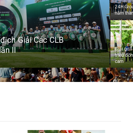
24H Grou
năm thàn
địch Giải Các CLB
ần II
Giải gol
triệu đồ
cam