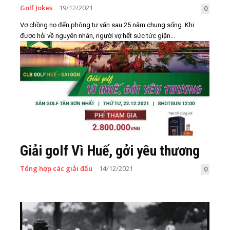
Golf Jokes
19/12/2021
0
Vợ chồng nọ đến phòng tư vấn sau 25 năm chung sống. Khi
được hỏi về nguyên nhân, người vợ hết sức tức giận...
Giải golf Vì Huế, gởi yêu thương
Tổng hợp các giải đấu
14/12/2021
0